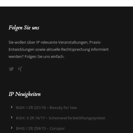
Folgen Sie uns
Sie wollen über IP relevante Veranstaltungen, Praxis-
Entwicklungen sowie aktuelle Rechtsprechung informiert
werden? Folgen Sie uns einfach.
IP Neuigkeiten
BGH: I ZR 221/16 – Beauty for less
BGH: X ZR 16/17 – Scheinwerferbelüftungssystem
BHG: I ZR 259/15 – Curapor