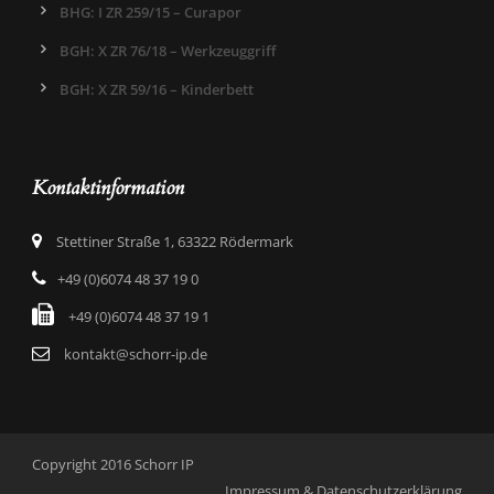
BHG: I ZR 259/15 – Curapor
BGH: X ZR 76/18 – Werkzeuggriff
BGH: X ZR 59/16 – Kinderbett
Kontaktinformation
Stettiner Straße 1, 63322 Rödermark
+49 (0)6074 48 37 19 0
+49 (0)6074 48 37 19 1
kontakt@schorr-ip.de
Copyright 2016 Schorr IP
Impressum
&
Datenschutzerklärung